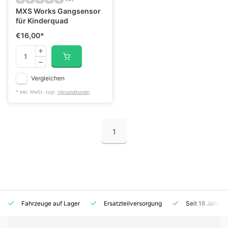
MXS Works Gangsensor
für Kinderquad
€16,00
*
Vergleichen
* Inkl. MwSt. zzgl.
Versandkosten
1
Fahrzeuge auf Lager
Ersatzteilversorgung
Seit 18 Jahren