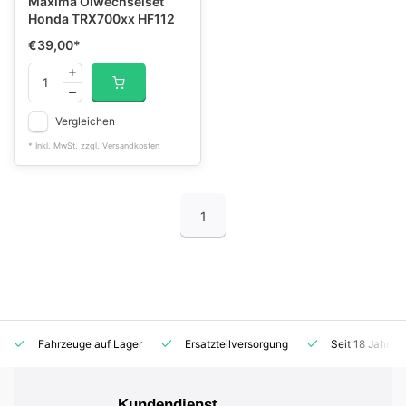
Maxima Ölwechselset
Honda TRX700xx HF112
€39,00
*
Vergleichen
* Inkl. MwSt. zzgl.
Versandkosten
1
Fahrzeuge auf Lager
Ersatzteilversorgung
Seit 18 Jahren
Kundendienst