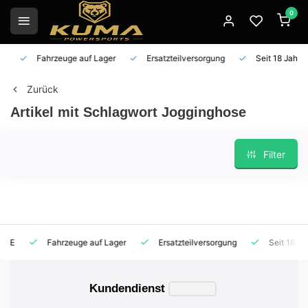
0
Fahrzeuge auf Lager
Ersatzteilversorgung
Seit 18 Jahren 
Zurück
Artikel mit Schlagwort Jogginghose
Filter
Fahrzeuge auf Lager
Ersatzteilversorgung
Seit 18 Jahren
Kundendienst