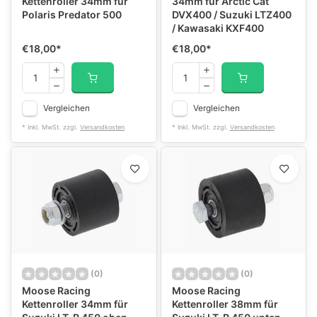
Kettenroller 34mm für
34mm für Arctic Cat
Polaris Predator 500
DVX400 / Suzuki LTZ400
/ Kawasaki KXF400
€18,00
*
€18,00
*
Vergleichen
Vergleichen
* Inkl. MwSt. zzgl.
Versandkosten
* Inkl. MwSt. zzgl.
Versandkosten
(0)
(0)
Moose Racing
Moose Racing
Kettenroller 34mm für
Kettenroller 38mm für