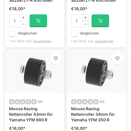
Suzuki LT-R 450 oben
Suzuki LT-R 450 unten
€18,00
*
€18,00
*
Vergleichen
Vergleichen
* Inkl. MwSt. zzgl.
Versandkosten
* Inkl. MwSt. zzgl.
Versandkosten
(0)
(0)
Moose Racing
Moose Racing
Kettenroller 43mm für
Kettenroller 34mm für
Yamaha YFM 660 R
Yamaha YFM 350 R
€18,00
*
€18,00
*