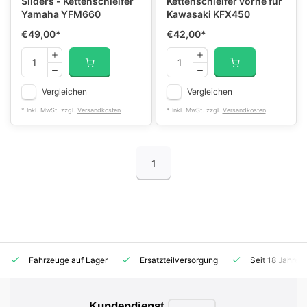
Sliders - Kettenschleifer
Kettenschleifer vorne für
Yamaha YFM660
Kawasaki KFX450
€49,00
*
€42,00
*
Vergleichen
Vergleichen
* Inkl. MwSt. zzgl.
Versandkosten
* Inkl. MwSt. zzgl.
Versandkosten
1
Fahrzeuge auf Lager
Ersatzteilversorgung
Seit 18 Jahren
Kundendienst