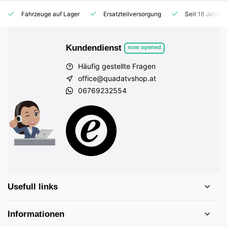
Fahrzeuge auf Lager
Ersatzteilversorgung
Seit 18 Jahren
Kundendienst
now opened
Häufig gestellte Fragen
office@quadatvshop.at
06769232554
Usefull links
Informationen