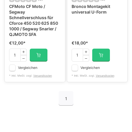
CFMoto CF Moto /
Bronco Montagekit
Segway
universal U-Form
Schnellverschluss für
Cforce 450 520 625 850
1000 / Segway Snarler /
QJMOTO SFA
€12,00
*
€18,00
*
Vergleichen
Vergleichen
* Inkl. MwSt. zzgl.
Versandkosten
* Inkl. MwSt. zzgl.
Versandkosten
1