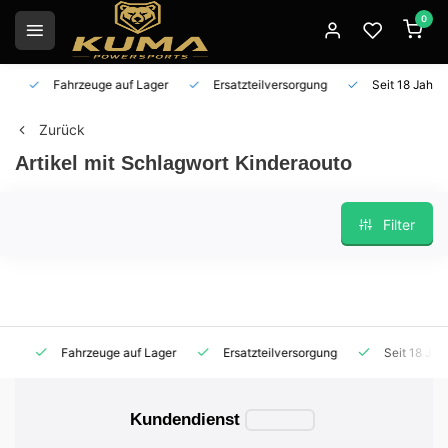
0
Fahrzeuge auf Lager
Ersatzteilversorgung
Seit 18 Jahren 
Zurück
Artikel mit Schlagwort Kinderaouto
Filter
Fahrzeuge auf Lager
Ersatzteilversorgung
Seit 18 Jahren
Kundendienst