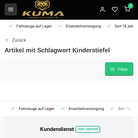
0
Fahrzeuge auf Lager
Ersatzteilversorgung
Seit 18 Jahren 
Zurück
Artikel mit Schlagwort Kinderstiefel
Filter
Fahrzeuge auf Lager
Ersatzteilversorgung
Seit 18 Jahren
Kundendienst
now opened