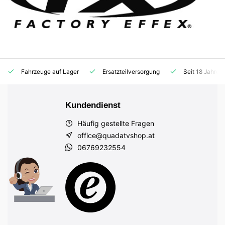
Fahrzeuge auf Lager
Ersatzteilversorgung
Seit 18 Jahren
Kundendienst
Häufig gestellte Fragen
office@quadatvshop.at
06769232554