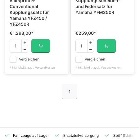
Billetproof®
Kupplungsscheiben-
Conventional
und Federsatz für
Kupplungssatz für
Yamaha YFM250R
Yamaha YFZ450 /
YFZ450R
€1.298,00
*
€259,00
*
Vergleichen
Vergleichen
* Inkl. MwSt. zzgl.
Versandkosten
* Inkl. MwSt. zzgl.
Versandkosten
1
Fahrzeuge auf Lager
Ersatzteilversorgung
Seit 18 Jahren