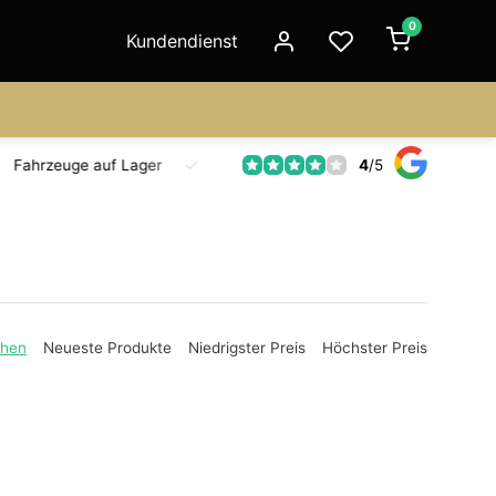
0
Kundendienst
4
/
5
Fahrzeuge auf Lager
Ersatzteilversorgung
Seit 18 Jahre
ehen
Neueste Produkte
Niedrigster Preis
Höchster Preis