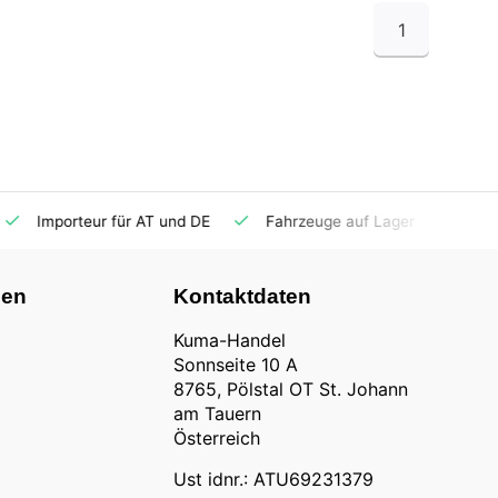
1
Importeur für AT und DE
Fahrzeuge auf Lager
Ersatzt
nen
Kontaktdaten
Kuma-Handel
Sonnseite 10 A
8765, Pölstal OT St. Johann
am Tauern
Österreich
Ust idnr.: ATU69231379