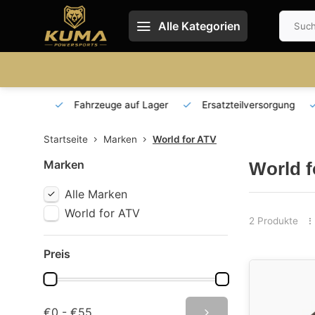
Alle Kategorien
 und DE
Fahrzeuge auf Lager
Ersatzteilversorgung
Startseite
Marken
World for ATV
Marken
World f
Alle Marken
World for ATV
2 Produkte
Preis
€0 - €55