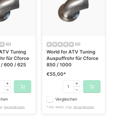
(0)
(0)
 ATV Tuning
World for ATV Tuning
hr für Cforce
Auspuffrohr für Cforce
 / 600 / 625
850 / 1000
€55,00
*
chen
Vergleichen
gl.
Versandkosten
* Inkl. MwSt. zzgl.
Versandkosten