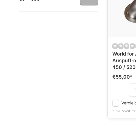
World for
Auspuffro
450 / 520
€55,00
*
Verglei
* Inkl. MwSt. zz