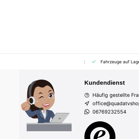
m Markt
Importeur für AT und DE
Fahrzeuge auf Lager
Kundendienst
Häufig gestellte Fr
office@quadatvsho
06769232554