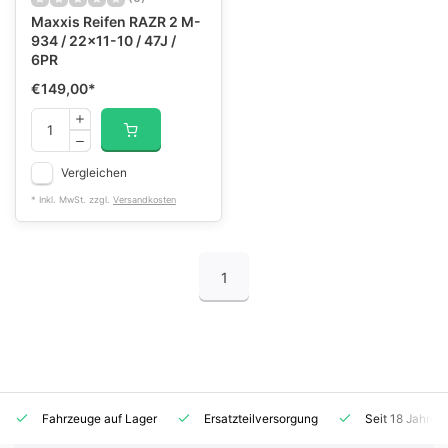
Maxxis Reifen RAZR 2 M-
934 / 22x11-10 / 47J /
6PR
€149,00
*
Vergleichen
* Inkl. MwSt. zzgl.
Versandkosten
1
Fahrzeuge auf Lager
Ersatzteilversorgung
Seit 18 Jahren