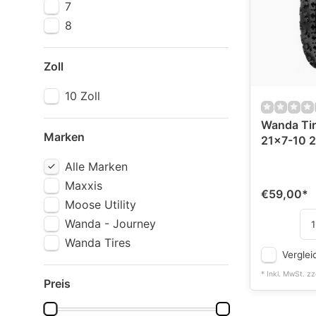
7
8
Zoll
10 Zoll
Wanda Ti
Marken
21x7-10 2
Alle Marken
Maxxis
€59,00
*
Moose Utility
Wanda - Journey
Wanda Tires
Verglei
* Inkl. MwSt. zz
Preis