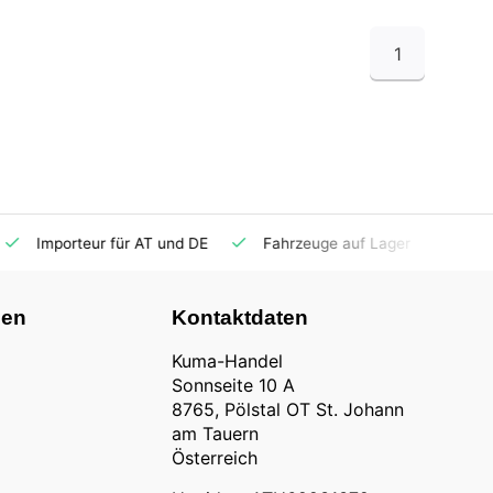
1
Importeur für AT und DE
Fahrzeuge auf Lager
Ersatzt
nen
Kontaktdaten
Kuma-Handel
Sonnseite 10 A
8765, Pölstal OT St. Johann
am Tauern
Österreich