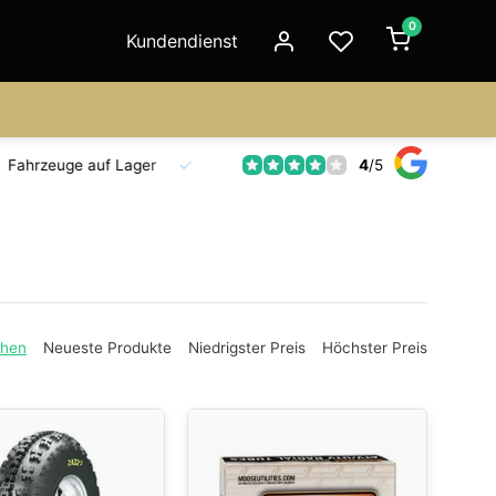
0
Kundendienst
4
/
5
Fahrzeuge auf Lager
Ersatzteilversorgung
Seit 18 Jahre
ehen
Neueste Produkte
Niedrigster Preis
Höchster Preis