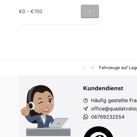
€0 - €150
m Markt
Importeur für AT und DE
Fahrzeuge auf Lager
Kundendienst
Häufig gestellte Fr
office@quadatvsho
06769232554