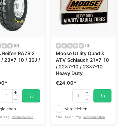
(0)
(0)
 Reifen RAZR 2
Moose Utility Quad &
/ 23x7-10 / 36J /
ATV Schlauch 21x7-10
/ 22x7-10 / 23x7-10
Heavy Duty
00
*
€24,00
*
gleichen
Vergleichen
St. zzgl.
Versandkosten
* Inkl. MwSt. zzgl.
Versandkosten