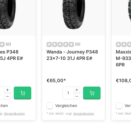
(0)
(0)
res P348
Wanda - Journey P348
Maxxis
5J 4PR E#
23x7-10 31J 4PR E#
M-933 
6PR
€65,00
*
€108,
chen
Vergleichen
Ver
gl.
Versandkosten
* Inkl. MwSt. zzgl.
Versandkosten
* Inkl. Mw