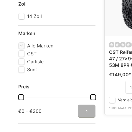
Zoll
14 Zoll
Marken
Alle Marken
CST Reife
CST
47 / 27x9
Carlisle
53M 8PR 
Sunf
€149,00
*
Preis
Verglei
* Inkl. MwSt. zz
€0 - €200