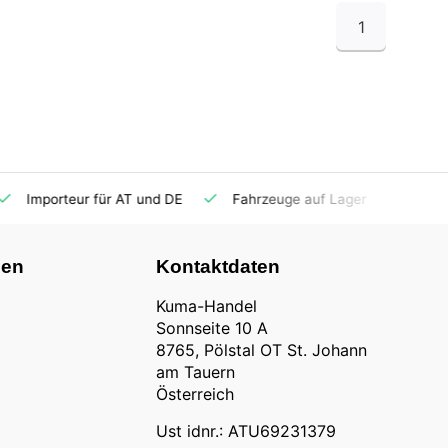
1
Importeur für AT und DE
Fahrzeuge auf Lager
Ersatzt
nen
Kontaktdaten
Kuma-Handel
Sonnseite 10 A
8765, Pölstal OT St. Johann
am Tauern
Österreich
Ust idnr.: ATU69231379