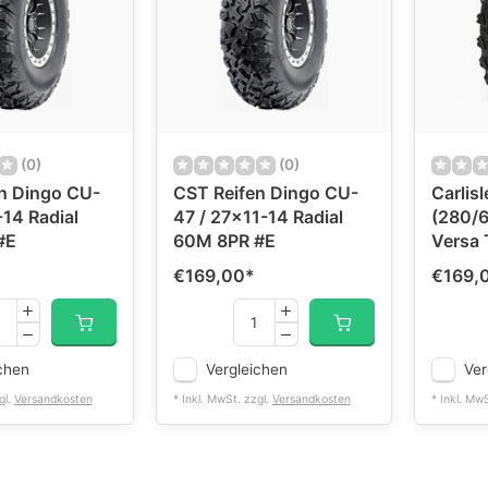
(0)
(0)
n Dingo CU-
CST Reifen Dingo CU-
Carlis
-14 Radial
47 / 27x11-14 Radial
(280/6
#E
60M 8PR #E
Versa 
€169,00
*
€169,
chen
Vergleichen
Ver
gl.
Versandkosten
* Inkl. MwSt. zzgl.
Versandkosten
* Inkl. Mw