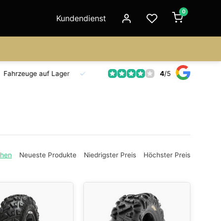
0
Kundendienst
4
/
5
Fahrzeuge auf Lager
Ersatzteilversorgung
Seit 18 Jahre
ehen
Neueste Produkte
Niedrigster Preis
Höchster Preis