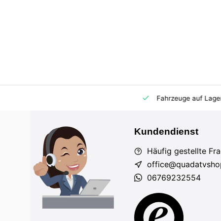
m Markt
Importeur für AT und DE
Fahrzeuge auf Lager
Kundendienst
Häufig gestellte Fr
office@quadatvsho
06769232554