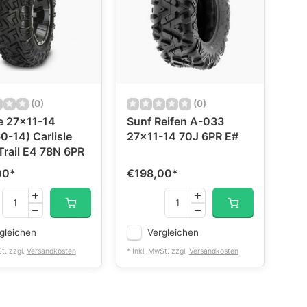
(0)
(0)
le 27x11-14
Sunf Reifen A-033
0-14) Carlisle
27x11-14 70J 6PR E#
Trail E4 78N 6PR
00
*
€198,00
*
gleichen
Vergleichen
St. zzgl.
Versandkosten
* Inkl. MwSt. zzgl.
Versandkosten