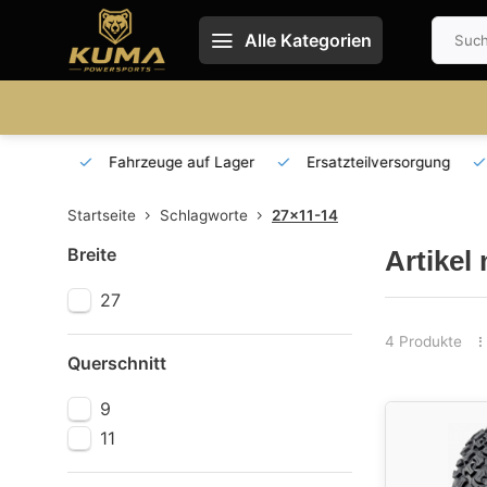
Alle Kategorien
 und DE
Fahrzeuge auf Lager
Ersatzteilversorgung
Startseite
Schlagworte
27x11-14
Breite
Artikel
27
4 Produkte
Querschnitt
9
11