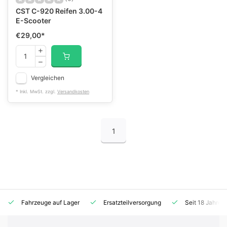
CST C-920 Reifen 3.00-4
E-Scooter
€29,00
*
Vergleichen
* Inkl. MwSt. zzgl.
Versandkosten
1
Fahrzeuge auf Lager
Ersatzteilversorgung
Seit 18 Jahren