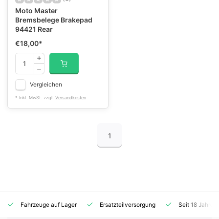
Moto Master
Bremsbelege Brakepad
94421 Rear
€18,00
*
Vergleichen
* Inkl. MwSt. zzgl.
Versandkosten
1
Fahrzeuge auf Lager
Ersatzteilversorgung
Seit 18 Jahren