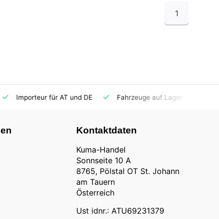
1
Importeur für AT und DE
Fahrzeuge auf Lager
Ersatzt
nen
Kontaktdaten
Kuma-Handel
Sonnseite 10 A
8765, Pölstal OT St. Johann
am Tauern
Österreich
Ust idnr.: ATU69231379