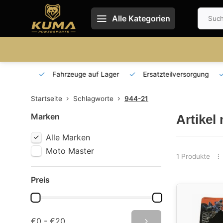
Alle Kategorien
 und DE
Fahrzeuge auf Lager
Ersatzteilversorgung
Startseite
Schlagworte
944-21
Marken
Artikel
Alle Marken
Moto Master
1 Produkte
Preis
€0 - €20