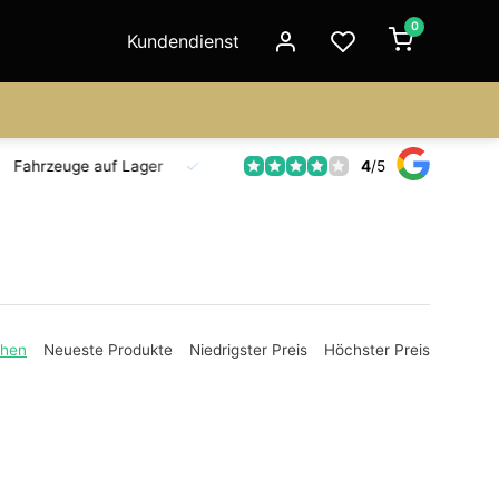
0
Kundendienst
4
/
5
Fahrzeuge auf Lager
Ersatzteilversorgung
Seit 18 Jahre
ehen
Neueste Produkte
Niedrigster Preis
Höchster Preis