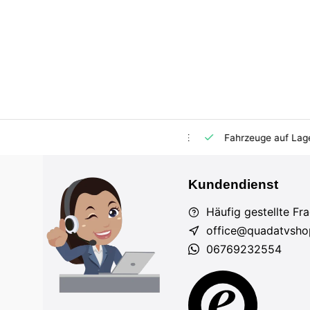
m Markt
Importeur für AT und DE
Fahrzeuge auf Lager
Kundendienst
Häufig gestellte Fr
office@quadatvsho
06769232554