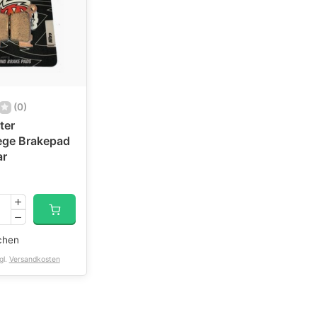
(0)
ter
ege Brakepad
ar
chen
gl.
Versandkosten