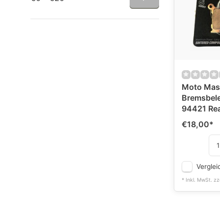
Moto Mas
Bremsbel
94421 Re
€18,00
*
Verglei
* Inkl. MwSt. zz