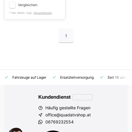
Vergleichen
* Inkl. MwSt. zzgl.
Versandkosten
1
Fahrzeuge auf Lager
Ersatzteilversorgung
Seit 18 Jahren
Kundendienst
Häufig gestellte Fragen
office@quadatvshop.at
06769232554