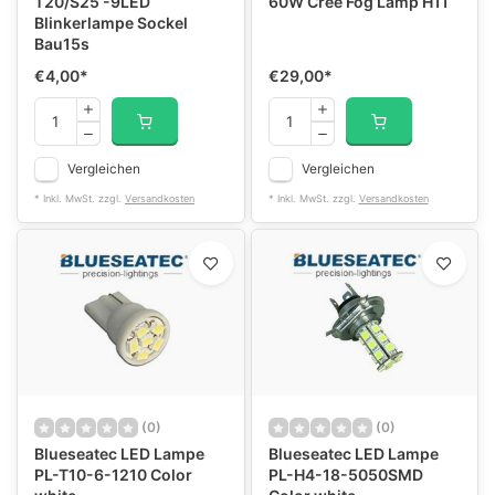
T20/S25 -9LED
60W Cree Fog Lamp H11
Blinkerlampe Sockel
Bau15s
€4,00
*
€29,00
*
Vergleichen
Vergleichen
* Inkl. MwSt. zzgl.
Versandkosten
* Inkl. MwSt. zzgl.
Versandkosten
(0)
(0)
Blueseatec LED Lampe
Blueseatec LED Lampe
PL-T10-6-1210 Color
PL-H4-18-5050SMD