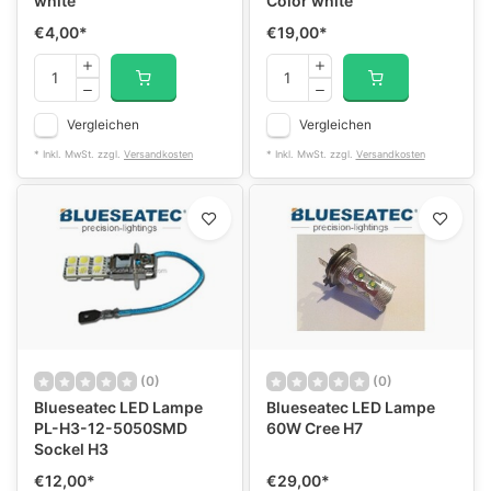
white
Color white
€4,00
*
€19,00
*
Vergleichen
Vergleichen
* Inkl. MwSt. zzgl.
Versandkosten
* Inkl. MwSt. zzgl.
Versandkosten
(0)
(0)
Blueseatec LED Lampe
Blueseatec LED Lampe
PL-H3-12-5050SMD
60W Cree H7
Sockel H3
€12,00
*
€29,00
*