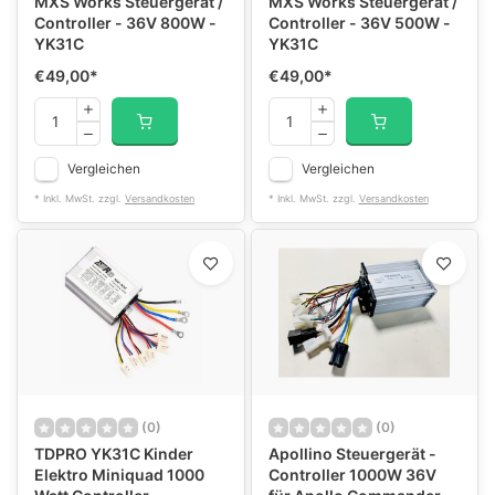
MXS Works Steuergerät /
MXS Works Steuergerät /
Controller - 36V 800W -
Controller - 36V 500W -
YK31C
YK31C
€49,00
*
€49,00
*
Vergleichen
Vergleichen
* Inkl. MwSt. zzgl.
Versandkosten
* Inkl. MwSt. zzgl.
Versandkosten
(0)
(0)
TDPRO YK31C Kinder
Apollino Steuergerät -
Elektro Miniquad 1000
Controller 1000W 36V