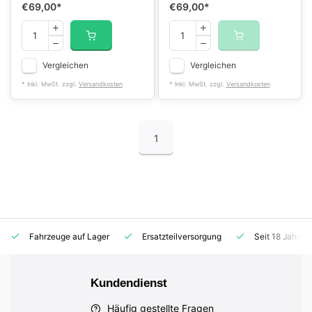
€69,00
*
€69,00
*
Vergleichen
Vergleichen
* Inkl. MwSt. zzgl.
Versandkosten
* Inkl. MwSt. zzgl.
Versandkosten
1
Fahrzeuge auf Lager
Ersatzteilversorgung
Seit 18 Jahren
Kundendienst
Häufig gestellte Fragen