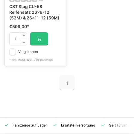
CST Stag CU-58
Reifensatz 26x9-12
(52M) & 26x11-12 (59M)
€599,00
*
Vergleichen
* Inkl. MwSt. zzgl.
Versandkosten
1
Fahrzeuge auf Lager
Ersatzteilversorgung
Seit 18 Jahren