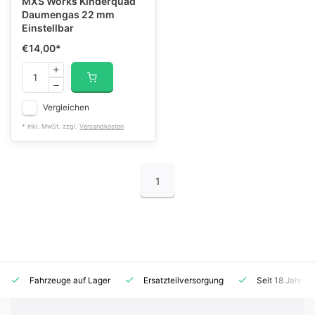
MXS Works Kinderquad
Daumengas 22 mm
Einstellbar
€14,00
*
Vergleichen
* Inkl. MwSt. zzgl.
Versandkosten
1
Fahrzeuge auf Lager
Ersatzteilversorgung
Seit 18 Jahren