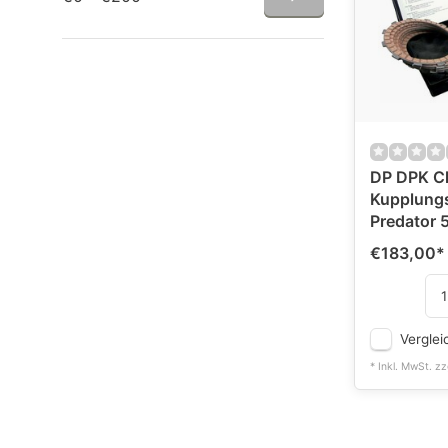
DP DPK Cl
Kupplungsk
Predator 
€183,00
*
Verglei
* Inkl. MwSt. zz