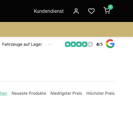
0
Kundendienst
4
/
5
Fahrzeuge auf Lager
Ersatzteilversorgung
Seit 18 Jahre
ehen
Neueste Produkte
Niedrigster Preis
Höchster Preis