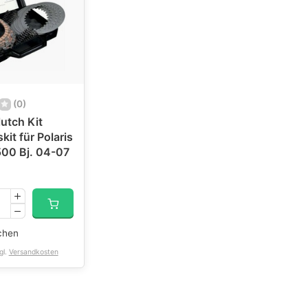
(0)
utch Kit
it für Polaris
500 Bj. 04-07
chen
gl.
Versandkosten