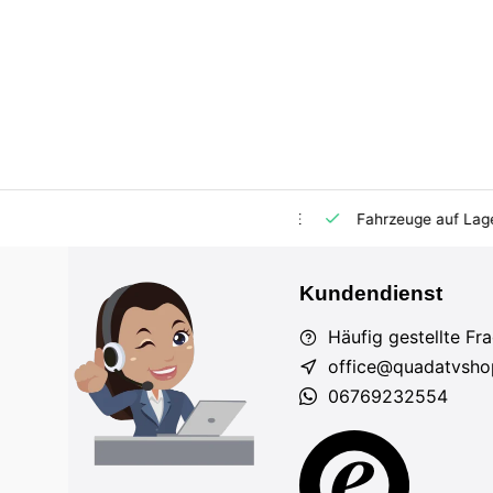
m Markt
Importeur für AT und DE
Fahrzeuge auf Lager
Kundendienst
Häufig gestellte Fr
office@quadatvsho
06769232554