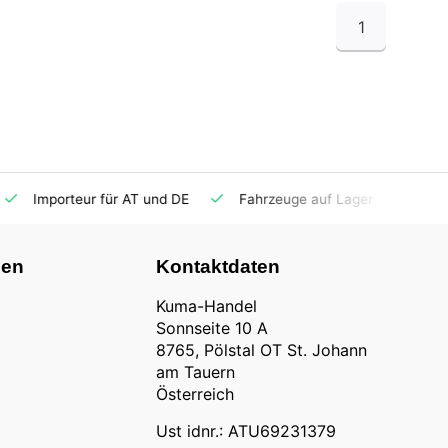
1
Importeur für AT und DE
Fahrzeuge auf Lager
Ersatzt
nen
Kontaktdaten
Kuma-Handel
Sonnseite 10 A
8765, Pölstal OT St. Johann
am Tauern
Österreich
Ust idnr.: ATU69231379