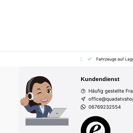
m Markt
Importeur für AT und DE
Fahrzeuge auf Lager
Kundendienst
Häufig gestellte Fr
office@quadatvsho
06769232554