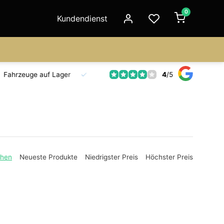
0
Kundendienst
4
/
5
Fahrzeuge auf Lager
Ersatzteilversorgung
Seit 18 Jahre
ehen
Neueste Produkte
Niedrigster Preis
Höchster Preis