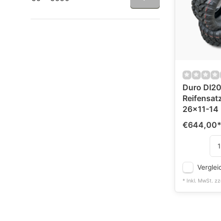
Duro DI20
Reifensat
26x11-14
€644,00
Verglei
* Inkl. MwSt. zz