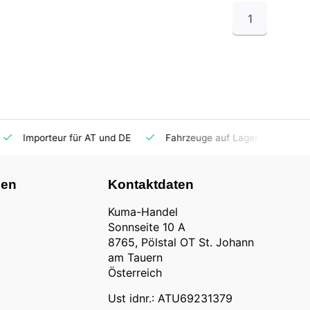
1
Importeur für AT und DE
Fahrzeuge auf Lager
Ersatzt
nen
Kontaktdaten
Kuma-Handel
Sonnseite 10 A
8765, Pölstal OT St. Johann
am Tauern
Österreich
Ust idnr.: ATU69231379