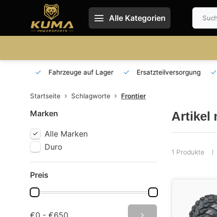
Alle Kategorien
 und DE
Fahrzeuge auf Lager
Ersatzteilversorgung
Startseite
Schlagworte
Frontier
Marken
Artikel
Alle Marken
Duro
1 Produkte
Preis
€0 - €650