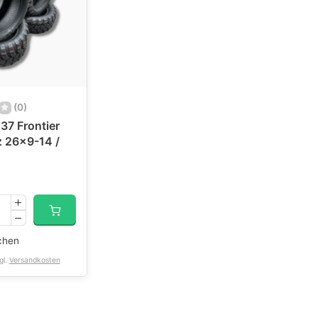
(0)
37 Frontier
z 26x9-14 /
*
chen
gl.
Versandkosten