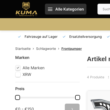
Alle Kategorien
 und DE
Fahrzeuge auf Lager
Ersatzteilversorgung
Startseite
Schlagworte
Frontpumper
Marken
Artikel
Alle Marken
XRW
4 Produkte
Preis
€0 - €150