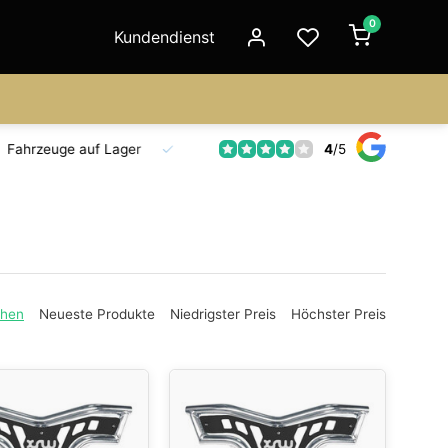
0
Kundendienst
4
/
5
Fahrzeuge auf Lager
Ersatzteilversorgung
Seit 18 Jahre
ehen
Neueste Produkte
Niedrigster Preis
Höchster Preis