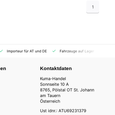
1
Importeur für AT und DE
Fahrzeuge auf Lager
Ersatzt
nen
Kontaktdaten
Kuma-Handel
Sonnseite 10 A
8765, Pölstal OT St. Johann
am Tauern
Österreich
Ust idnr.: ATU69231379