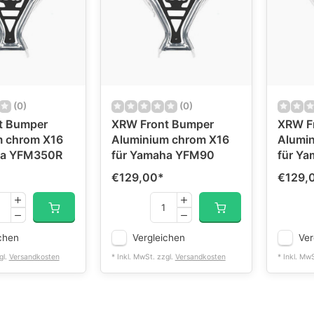
(0)
(0)
t Bumper
XRW Front Bumper
XRW F
m chrom X16
Aluminium chrom X16
Alumi
ha YFM350R
für Yamaha YFM90
für Y
€129,00
*
€129,
chen
Vergleichen
Ver
gl.
Versandkosten
* Inkl. MwSt. zzgl.
Versandkosten
* Inkl. Mw