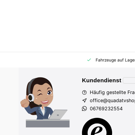
m Markt
Importeur für AT und DE
Fahrzeuge auf Lager
Kundendienst
Häufig gestellte Fr
office@quadatvsho
06769232554