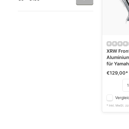
XRW Fron
Aluminiu
für Yama
€129,00
*
Verglei
* Inkl. MwSt. zz