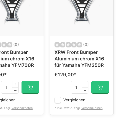
(0)
(0)
ront Bumper
XRW Front Bumper
nium chrom X16
Aluminium chrom X16
amaha YFM700R
für Yamaha YFM250R
00
*
€129,00
*
gleichen
Vergleichen
St. zzgl.
Versandkosten
* Inkl. MwSt. zzgl.
Versandkosten