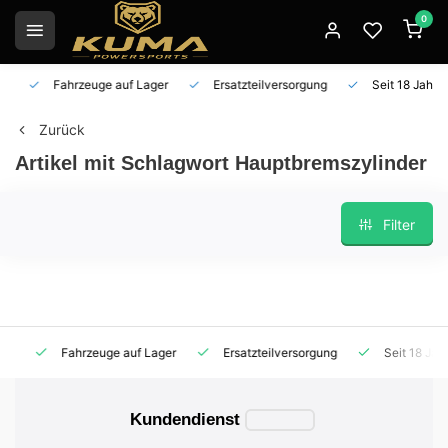
0
Fahrzeuge auf Lager
Ersatzteilversorgung
Seit 18 Jahren 
Zurück
Artikel mit Schlagwort Hauptbremszylinder
Filter
Fahrzeuge auf Lager
Ersatzteilversorgung
Seit 18 Jahren
Kundendienst