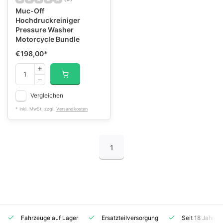
Muc-Off
Hochdruckreiniger
Pressure Washer
Motorcycle Bundle
€198,00
*
Vergleichen
* Inkl. MwSt. zzgl.
Versandkosten
1
Fahrzeuge auf Lager
Ersatzteilversorgung
Seit 18 Jahren