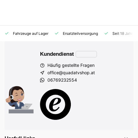
Fahrzeuge auf Lager
Ersatzteilversorgung
Seit 18 Jahren
Kundendienst
Häufig gestellte Fragen
office@quadatvshop.at
06769232554