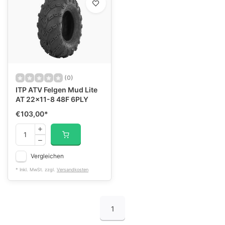
(0)
ITP ATV Felgen Mud Lite
AT 22x11-8 48F 6PLY
€103,00
*
Vergleichen
* Inkl. MwSt. zzgl.
Versandkosten
1