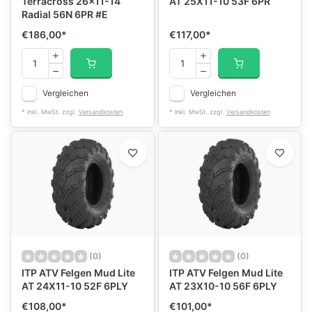
Terracross 26x11-14
AT 25X11-10 53F 6PR
Radial 56N 6PR #E
€186,00
*
€117,00
*
Vergleichen
Vergleichen
* Inkl. MwSt. zzgl.
Versandkosten
* Inkl. MwSt. zzgl.
Versandkosten
(0)
(0)
ITP ATV Felgen Mud Lite
ITP ATV Felgen Mud Lite
AT 24X11-10 52F 6PLY
AT 23X10-10 56F 6PLY
€108,00
*
€101,00
*