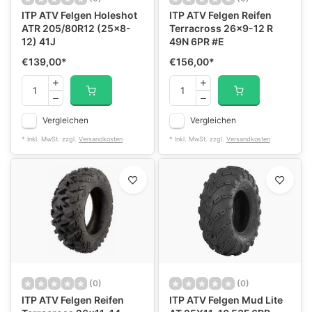
ITP ATV Felgen Holeshot
ITP ATV Felgen Reifen
ATR 205/80R12 (25x8-
Terracross 26x9-12 R
12) 41J
49N 6PR #E
€139,00
*
€156,00
*
Vergleichen
Vergleichen
* Inkl. MwSt. zzgl.
Versandkosten
* Inkl. MwSt. zzgl.
Versandkosten
(0)
(0)
ITP ATV Felgen Reifen
ITP ATV Felgen Mud Lite