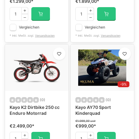
€1.299,00
*
€1.899,00
*
Vergleichen
Vergleichen
* Inkl. MwSt. zzgl.
Versandkosten
* Inkl. MwSt. zzgl.
Versandkosten
-9%
(0)
(0)
Kayo K2 Dirtbike 250 cc
Kayo AY70 Sport
Enduro Motorrad
Kinderquad
€1.099,00
UVP
€2.499,00
*
€999,00
*