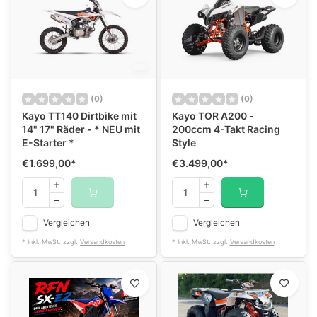
(0)
(0)
Kayo TT140 Dirtbike mit
Kayo TOR A200 -
14" 17" Räder - * NEU mit
200ccm 4-Takt Racing
E-Starter *
Style
€1.699,00
*
€3.499,00
*
Vergleichen
Vergleichen
* Inkl. MwSt. zzgl.
Versandkosten
* Inkl. MwSt. zzgl.
Versandkosten