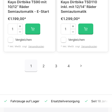
Kayo Dirtbike TS90 mit
Kayo Dirtbike TSD110
10/12“ Räder
inkl. mit 12/14“ Räder
Semiautomatik - E-Start
Semiautomatik
€1.199,00
*
€1.299,00
*
Vergleichen
Vergleichen
* Inkl. MwSt. zzgl.
Versandkosten
* Inkl. MwSt. zzgl.
Versandkosten
1
2
3
4
Fahrzeuge auf Lager
Ersatzteilversorgung
Seit 18 Jahren