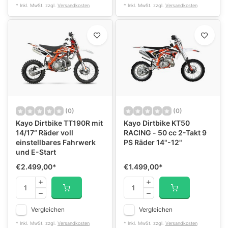
* Inkl. MwSt. zzgl.
Versandkosten
* Inkl. MwSt. zzgl.
Versandkosten
(0)
(0)
Kayo Dirtbike TT190R mit
Kayo Dirtbike KT50
14/17“ Räder voll
RACING - 50 cc 2-Takt 9
einstellbares Fahrwerk
PS Räder 14"-12"
und E-Start
€2.499,00
*
€1.499,00
*
Vergleichen
Vergleichen
* Inkl. MwSt. zzgl.
Versandkosten
* Inkl. MwSt. zzgl.
Versandkosten