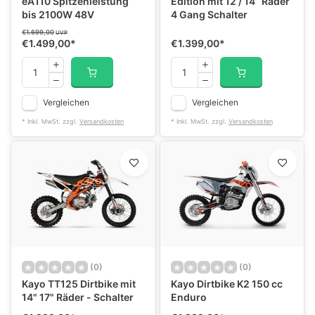
eA110 Spitzenleistung
Edition mit 12 / 14“ Räder
bis 2100W 48V
4 Gang Schalter
€1.699,00
UVP
€1.499,00
*
€1.399,00
*
Vergleichen
Vergleichen
* Inkl. MwSt. zzgl.
Versandkosten
* Inkl. MwSt. zzgl.
Versandkosten
(0)
(0)
Kayo TT125 Dirtbike mit
Kayo Dirtbike K2 150 cc
14" 17" Räder - Schalter
Enduro