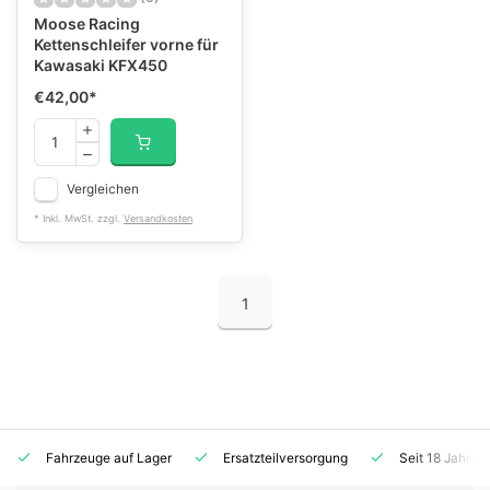
Moose Racing
Kettenschleifer vorne für
Kawasaki KFX450
€42,00
*
Vergleichen
* Inkl. MwSt. zzgl.
Versandkosten
1
Fahrzeuge auf Lager
Ersatzteilversorgung
Seit 18 Jahren